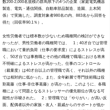
数200-2,000名規模の群馬県下の4つの企業（家庭電気機器
製造、電気・通信関係、自動車部品製造、造園、土木関
係）で実施した。調査対象者980名の内、883名から回答を
得た（回収率90.1％）。
女性労働者では標本数が少ないため職種間の検討ができな
かったが、男性労働者の職種間では、 1；40才台では管理
職において量的負荷（仕事の要求度）によるストレスが高
く、50才台では事務職とその他の職種で職場における将来
不明確によるストレスが高かった。仕事のコントロール
（裁量度）は40才台以上の管理職で高く、それ以外の職種
では相対的に低かった。また、全年齢層で専門技術職は役
割葛藤（仕事-非仕事葛藤）が高かった。このように、各職
種によって問題となるストレッサーの優先順位が異なる可
能性が示唆された。 2；管理職では「やりがい」が高い反
面、配偶者以外の家族・友人・親戚からのサポートが低か