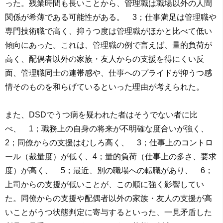
った。残業時間も長いことから、管理職は職場以外の人間
関係が希薄である可能性がある。 3；仕事満足は管理職や
専門技術職で高く、抑うつ度は管理職がほかと比べて低い
傾向にあった。これは、管理職の例で言えば、量的負荷が
高く、配偶者以外の家族・友人からの支援を得にくい反
面、管理職同士の連帯感や、仕事へのプライドが抑うつ感
情そのものを和らげているといった理由が考えられた。
また、DSDでうつ病を疑われた者はそうでない者に比
べ、 1；職務上の自身の将来が不明確な度合いが強く、
2；同僚からの支援はむしろ高く、 3；仕事上のコントロ
ール（裁量度）が低く、4；量的負荷（仕事上の多さ、要求
度）が高く、 5；最近、別の職場への転職があり、 6；
上司からの支援が低いことが、この順に強く影響してい
た。同僚からの支援や配偶者以外の家族・友人の支援が高
いことがうつ状態判定に寄与するといった、一見矛盾した