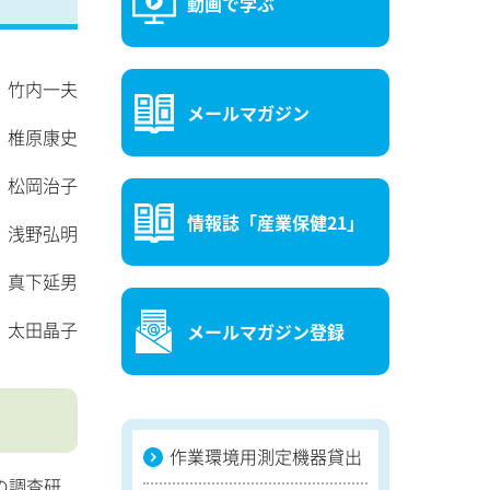
動画で学ぶ
 竹内一夫
メールマガジン
 椎原康史
 松岡治子
情報誌「産業保健21」
 浅野弘明
 真下延男
 太田晶子
メールマガジン登録
作業環境用測定機器貸出
の調査研