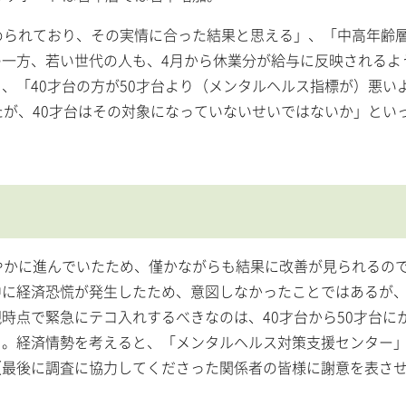
進められており、その実情に合った結果と思える」、「中高年齢
一方、若い世代の人も、4月から休業分が給与に反映されるよ
、「40才台の方が50才台より（メンタルヘルス指標が）悪い
たが、40才台はその対象になっていないせいではないか」とい
やかに進んでいたため、僅かながらも結果に改善が見られるの
中に経済恐慌が発生したため、意図しなかったことではあるが
時点で緊急にテコ入れするべきなのは、40才台から50才台に
る。経済情勢を考えると、「メンタルヘルス対策支援センター
（最後に調査に協力してくださった関係者の皆様に謝意を表さ