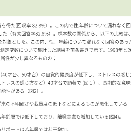
答を得た(回収率 82.8%）。この内で性,年齢について漏れなく
対象とした（有効回答率82.8%）。標本数の関係から、以下の比較は、 
のみを対象とした。この内、性、年齢について漏れなく回答のあっ
、主な測定変数について集計した結果を箇条書きで示す。1998年と2
の属性が少し異なるものの；
層（40才台、50才台）の自覚的健康度が低下し、ストレスの感
トレスの感じ方など）40才台で顕著で (図１）、長期的な意
可能性がある（図2）。
も将来の不明確さや裁量度の低下などによるものが悪化している（
高年齢層では低下しており、離職念慮も増加している(図4)。
のサポートは若年層では若干増加。