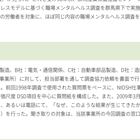
ストレスモデルに基づく職場メンタルヘルス調査を群馬県下で実
00名の労働者を対象に、ほぼ同じ内容の職場メンタルヘルス調査
電製造、B社：電気・通信関係、C社：自動車部品製造、D社：
大規模事業所）に対して、担当部署を通して調査協力依頼を書面で
前回1998年調査で使用された質問票をベースに、NIOSH仕
尺度 DSD項目を中心に質問紙を構成した。また、2009年3
し、あるいは電話にて、「なぜ、このような結果が生じてきた
ー）を行った。聞き取りの対象は、当該事業所の今回調査の窓