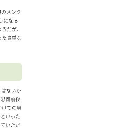
層のメンタ
うになる
ようだが、
った貴重な
ではないか
、恐慌前後
かけての男
」といった
せていただ