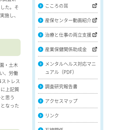
こころの耳
施した。そ
を実施し、
産保センター動画紹介
治療と仕事の両立支援
産業保健関係助成金
メンタルヘルス対応マニ
造園・土木
ュアル（PDF）
行い、労働
事ストレス
調査研究報告書
月に上記質
かと思う
アクセスマップ
口となった
リンク
石綿関係