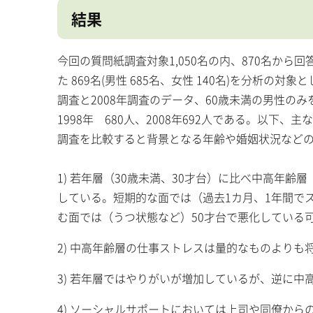
結果
今回の質問紙調査対象1,050名の内、870名から回
た 869名(男性 685名、女性 140名)を分析の
調査と2008年調査のデータ、60歳未満の男性
1998年 680人、2008年692人である。以下
調査を比較すると背景となる年齢や婚姻状況など
1) 若年層（30歳未満、30才台）に比べ中高年齢
している。短期的な面では（過去1カ月、1年間でス
む面では（うつ状態など）50才台で悪化している
2) 中高年齢層の仕事ストレスは量的なものより
3) 若年層ではやりがいが増加しているが、逆に中
4) ソーシャルサポートにおいては上司や同僚から